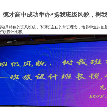
德才高中成功举办“扬我班级风貌，树我
级独具特色的班风班貌，体现班主任的带班理念，培养学生的创新
班旗设计比赛
。