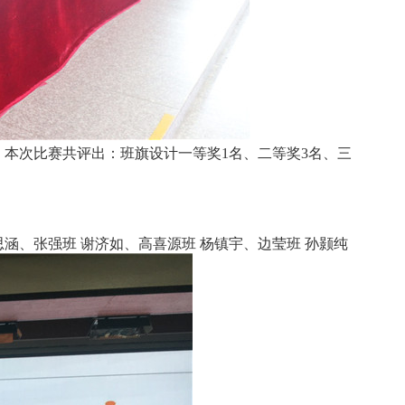
本次比赛共评出：班旗设计一等奖1名、二等奖3名、三
思涵、张强班 谢济如、高喜源班 杨镇宇、边莹班 孙颢纯