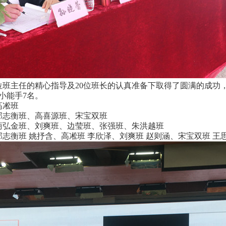
班主任的精心指导及20位班长的认真准备下取得了圆满的成功，
小能手7名。
高凇班
郭志衡班、高喜源班、宋宝双班
商弘金班、刘爽班、边莹班、张强班、朱洪越班
志衡班 姚抒含、高凇班 李欣泽、刘爽班 赵则涵、宋宝双班 王